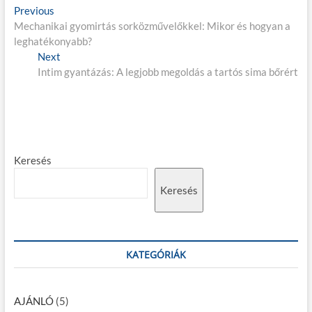
B
Previous
P
Mechanikai gyomirtás sorközművelőkkel: Mikor és hogyan a
r
e
leghatékonyabb?
e
j
Next
v
N
Intim gyantázás: A legjobb megoldás a tartós sima bőrért
i
e
e
o
x
g
u
t
s
p
y
p
o
z
o
s
Keresés
é
s
t
t
:
s
Keresés
:
n
a
v
KATEGÓRIÁK
i
g
AJÁNLÓ
(5)