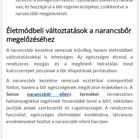
van, és hozzájárul a bőr regenerációjához, csökkentve a
narancsbőr megjelenését.
Életmódbeli változtatások a narancsbőr
megelőzéséhez
A narancsbőr kezelése nemcsak külsőleg, hanem életmódbeli
változtatásokkal is lehetséges. Az egészséges étrend, a
rendszeres mozgás és a megfelelő hidratálás mind
kulcsszerepet játszanak a bőr állapotának javításában.
A narancsbőr kezelése nemcsak esztétikai szempontból
fontos, hanem a bőr egészségének megőrzése érdekében is. A
Sense
narancsbőr ellen
i termékei
természetes
hatóanyagokkal segítenek feszesebbé tenni a bőrt, miközben
javítják annak szerkezetét és rugalmasságát. A rendszeres
használat, egészséges életmóddal kombinálva, látványos
eredményeket hozhat a narancsbőr elleni harcban.