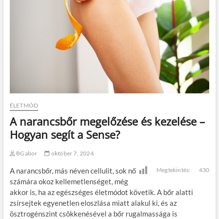
ÉLETMÓD
A narancsbőr megelőzése és kezelése –
Hogyan segít a Sense?
BGabor
október 7, 2024
A narancsbőr, más néven cellulit, sok nő
Megtekintés:
430
számára okoz kellemetlenséget, még
akkor is, ha az egészséges életmódot követik. A bőr alatti
zsírsejtek egyenetlen eloszlása miatt alakul ki, és az
ösztrogénszint csökkenésével a bőr rugalmassága is