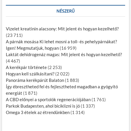
NÉSZERŰ
Vizelet kreatinin alacsony: Mit jelent és hogyan kezelhető?
(23 711)
A párnák mosása Ki lehet mosni a toll- és pehelypárnákat?
Igen! Megmutatjuk, hogyan
(16 959)
Laktát dehidrogenáz magas: Mit jelent és hogyan kezelhető?
(4 467)
A kerékpár története
(2 253)
Hogyan kell szálkásítani?
(2 022)
Panoráma kerékpárút Balaton
(1 883)
Így ébresztheted fel és fejlesztheted magadban a gyógyító
energiát
(1 871)
A CBD előnyei a sportolók regenerációjában
(1 761)
Parkok Budapesten, ahol biciklizni is jó
(1 337)
Omega 3 ételek az étrendünkben
(1 314)