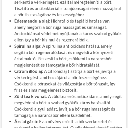
serkenti a vérkeringést, ezáltal méregteleníti a bőrt.
Tisztító és antibakteriális tulajdonságai révén hozzájárul
a bőr tisztaságához és feszességéhez.
Édesmandula olaj
: Hidratáló és tápláló hatása van,
amely megőrzi a bőr rugalmasságát és simaságát.
Antioxidánsai védelmet nyújtanak a káros szabad gyökök
ellen, így a bőr kisimul és regenerálódik.
Spirulina alga
: A spirulina antioxidáns hatású, amely
segíti a bőr regenerálódását és megvédi a környezeti
ártalmaktól. Feszesíti a bőrt, csökkenti a narancsbőr
megjelenését és támogatja a bőr hidratálását.
Citrom illóolaj
: A citromolaj tisztítja a bőrt és javítja a
vérkeringést, ami hozzájárul a bőr feszességéhez.
Csökkenti a pórusokat és világosítja a bőr tónusát, így
friss és sima megjelenést biztosít.
Zöld tea kivonat
: A zöld tea erős antioxidáns, amely segít
megvédeni a bőrt a szabad gyökök káros hatásaitól.
Csökkenti a gyulladást, javítja a bőr rugalmasságát és
támogatja a narancsbőr elleni küzdelmet.
Ázsiai gázló
: Ez a növény erősíti a bőrszerkezetet és
serkenti a kollagéntermelést. Gyulladáscsökkentő hatása