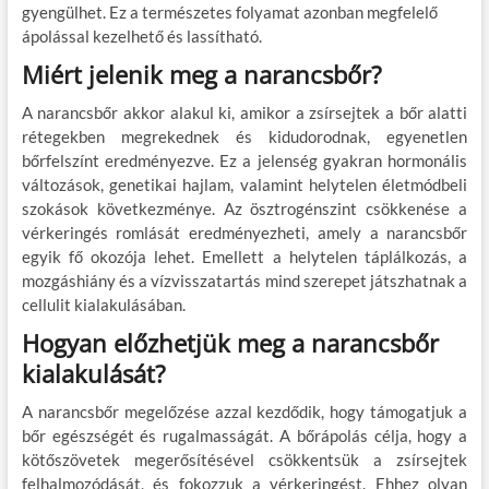
gyengülhet. Ez a természetes folyamat azonban megfelelő
ápolással kezelhető és lassítható.
Miért jelenik meg a narancsbőr?
A narancsbőr akkor alakul ki, amikor a zsírsejtek a bőr alatti
rétegekben megrekednek és kidudorodnak, egyenetlen
bőrfelszínt eredményezve. Ez a jelenség gyakran hormonális
változások, genetikai hajlam, valamint helytelen életmódbeli
szokások következménye. Az ösztrogénszint csökkenése a
vérkeringés romlását eredményezheti, amely a narancsbőr
egyik fő okozója lehet. Emellett a helytelen táplálkozás, a
mozgáshiány és a vízvisszatartás mind szerepet játszhatnak a
cellulit kialakulásában.
Hogyan előzhetjük meg a narancsbőr
kialakulását?
A narancsbőr megelőzése azzal kezdődik, hogy támogatjuk a
bőr egészségét és rugalmasságát. A bőrápolás célja, hogy a
kötőszövetek megerősítésével csökkentsük a zsírsejtek
felhalmozódását, és fokozzuk a vérkeringést. Ehhez olyan