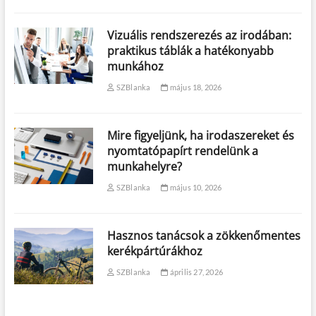
Vizuális rendszerezés az irodában:
praktikus táblák a hatékonyabb
munkához
SZBlanka
május 18, 2026
Mire figyeljünk, ha irodaszereket és
nyomtatópapírt rendelünk a
munkahelyre?
SZBlanka
május 10, 2026
Hasznos tanácsok a zökkenőmentes
kerékpártúrákhoz
SZBlanka
április 27, 2026