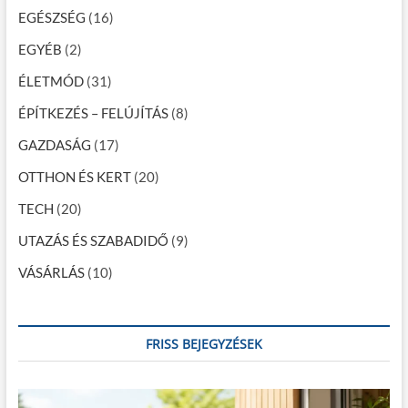
á
EGÉSZSÉG
(16)
c
EGYÉB
(2)
i
ÉLETMÓD
(31)
ó
ÉPÍTKEZÉS – FELÚJÍTÁS
(8)
GAZDASÁG
(17)
OTTHON ÉS KERT
(20)
TECH
(20)
UTAZÁS ÉS SZABADIDŐ
(9)
VÁSÁRLÁS
(10)
FRISS BEJEGYZÉSEK