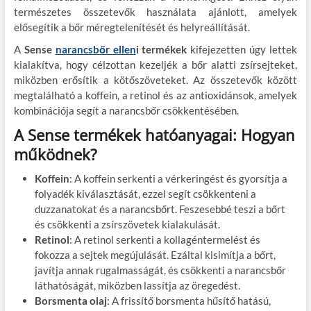
természetes összetevők használata ajánlott, amelyek
elősegítik a bőr méregtelenítését és helyreállítását.
A
Sense
narancsbőr ellen
i termékek
kifejezetten úgy lettek
kialakítva, hogy célzottan kezeljék a bőr alatti zsírsejteket,
miközben erősítik a kötőszöveteket. Az összetevők között
megtalálható a koffein, a retinol és az antioxidánsok, amelyek
kombinációja segít a narancsbőr csökkentésében.
A Sense termékek hatóanyagai: Hogyan
működnek?
Koffein
: A koffein serkenti a vérkeringést és gyorsítja a
folyadék kiválasztását, ezzel segít csökkenteni a
duzzanatokat és a narancsbőrt. Feszesebbé teszi a bőrt
és csökkenti a zsírszövetek kialakulását.
Retinol
: A retinol serkenti a kollagéntermelést és
fokozza a sejtek megújulását. Ezáltal kisimítja a bőrt,
javítja annak rugalmasságát, és csökkenti a narancsbőr
láthatóságát, miközben lassítja az öregedést.
Borsmenta olaj
: A frissítő borsmenta hűsítő hatású,