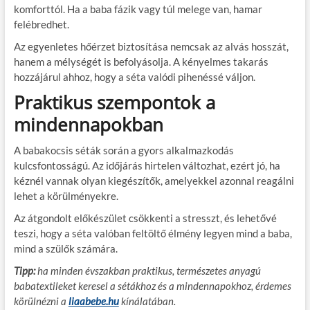
komforttól. Ha a baba fázik vagy túl melege van, hamar
felébredhet.
Az egyenletes hőérzet biztosítása nemcsak az alvás hosszát,
hanem a mélységét is befolyásolja. A kényelmes takarás
hozzájárul ahhoz, hogy a séta valódi pihenéssé váljon.
Praktikus szempontok a
mindennapokban
A babakocsis séták során a gyors alkalmazkodás
kulcsfontosságú. Az időjárás hirtelen változhat, ezért jó, ha
kéznél vannak olyan kiegészítők, amelyekkel azonnal reagálni
lehet a körülményekre.
Az átgondolt előkészület csökkenti a stresszt, és lehetővé
teszi, hogy a séta valóban feltöltő élmény legyen mind a baba,
mind a szülők számára.
Tipp:
ha minden évszakban praktikus, természetes anyagú
babatextileket keresel a sétákhoz és a mindennapokhoz, érdemes
körülnézni a
liaabebe.hu
kínálatában.