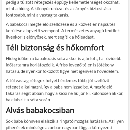
pedig a túlzott rétegezés éppúgy kellemetlenséget okozhat,
mint a hideg. A könnyű ruházat és az árnyék biztosítása
fontosabb, mint a vastag takarás.
A babakocsi megfelelő szellőzése és a közvetlen napsütés
kerülése alapvető szempont. A természetes anyagú textilek
ilyenkor is előnyösek, mert segítik a hőleadást.
Téli biztonság és hőkomfort
Hideg időben a babakocsis séta akkor is ajánlott, ha rövidebb
időtartamra korlátozódik. A friss levegő télen is jótékony
hatású, de ilyenkor fokozott figyelmet igényel a hővédelem.
A túl vastag rétegek helyett érdemes több, jól szellőző
réteget alkalmazni, így a baba nem izzad be. A megfelelő
takarás segít abban, hogy a kicsi ne hűljön ki, különösen akkor,
ha elalszik a séta során.
Alvás babakocsiban
Sok baba könnyen elalszik a ringató mozgás hatására. Az ilyen
pihenések minősége azonban nagyban függ a környezeti