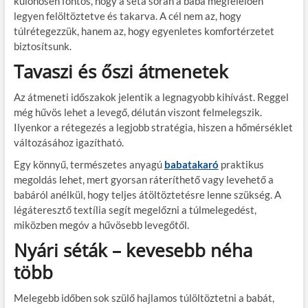
különösen fontos, hogy a séta során a baba megfelelően
legyen felöltöztetve és takarva. A cél nem az, hogy
túlrétegezzük, hanem az, hogy egyenletes komfortérzetet
biztosítsunk.
Tavaszi és őszi átmenetek
Az átmeneti időszakok jelentik a legnagyobb kihívást. Reggel
még hűvös lehet a levegő, délután viszont felmelegszik.
Ilyenkor a rétegezés a legjobb stratégia, hiszen a hőmérséklet
változásához igazítható.
Egy könnyű, természetes anyagú
babatakaró
praktikus
megoldás lehet, mert gyorsan ráteríthető vagy levehető a
babáról anélkül, hogy teljes átöltöztetésre lenne szükség. A
légáteresztő textília segít megelőzni a túlmelegedést,
miközben megóv a hűvösebb levegőtől.
Nyári séták – kevesebb néha
több
Melegebb időben sok szülő hajlamos túlöltöztetni a babát,