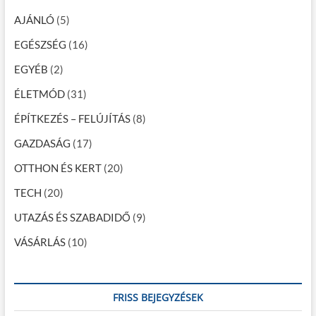
g
AJÁNLÓ
(5)
á
EGÉSZSÉG
(16)
c
EGYÉB
(2)
i
ÉLETMÓD
(31)
ó
ÉPÍTKEZÉS – FELÚJÍTÁS
(8)
GAZDASÁG
(17)
OTTHON ÉS KERT
(20)
TECH
(20)
UTAZÁS ÉS SZABADIDŐ
(9)
VÁSÁRLÁS
(10)
FRISS BEJEGYZÉSEK