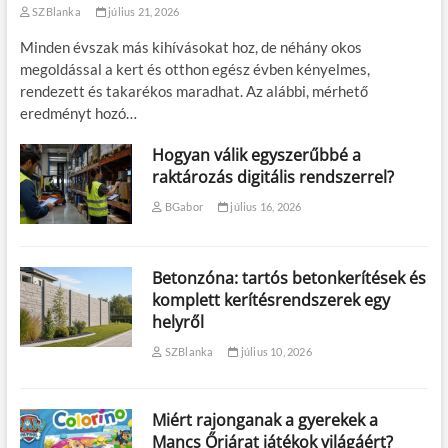
SZBlanka
július 21, 2026
Minden évszak más kihívásokat hoz, de néhány okos
megoldással a kert és otthon egész évben kényelmes,
rendezett és takarékos maradhat. Az alábbi, mérhető
eredményt hozó…
Hogyan válik egyszerűbbé a
raktározás digitális rendszerrel?
BGabor
július 16, 2026
Betonzóna: tartós betonkerítések és
komplett kerítésrendszerek egy
helyről
SZBlanka
július 10, 2026
Miért rajonganak a gyerekek a
Mancs Őrjárat játékok világáért?