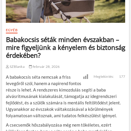
EGYÉB
Babakocsis séták minden évszakban –
mire figyeljünk a kényelem és biztonság
érdekében?
SZBlanka
február 28, 2026
A babakocsis séta nemcsak a friss
Megtekintés:
177
levegőről szól, hanem a napirend fontos
része is lehet. A rendszeres kimozdulás segíti a baba
alvásritmusának kialakulását, támogatja az idegrendszeri
fejlődést, és a szülők számára is mentális feltöltődést jelent.
Ugyanakkor az évszakok váltakozásával a körülmények
folyamatosan változnak, ami tudatos felkészülést igényel.
A csecsemők hőszabályozása még nem tökéletes, ezért