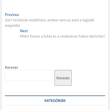
B
Previous
P
Zárt területek mobilitása: amikor nem az autó a legjobb
r
e
megoldás
e
j
v
Next
N
i
Miért fontos a futás és a rendszeres fizikai aktivitás?
e
e
o
x
g
u
t
s
p
y
p
o
z
o
s
Keresés
é
s
t
t
:
s
Keresés
:
n
a
v
KATEGÓRIÁK
i