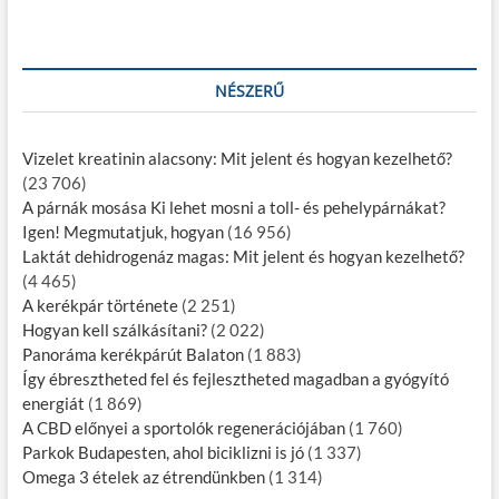
NÉSZERŰ
Vizelet kreatinin alacsony: Mit jelent és hogyan kezelhető?
(23 706)
A párnák mosása Ki lehet mosni a toll- és pehelypárnákat?
Igen! Megmutatjuk, hogyan
(16 956)
Laktát dehidrogenáz magas: Mit jelent és hogyan kezelhető?
(4 465)
A kerékpár története
(2 251)
Hogyan kell szálkásítani?
(2 022)
Panoráma kerékpárút Balaton
(1 883)
Így ébresztheted fel és fejlesztheted magadban a gyógyító
energiát
(1 869)
A CBD előnyei a sportolók regenerációjában
(1 760)
Parkok Budapesten, ahol biciklizni is jó
(1 337)
Omega 3 ételek az étrendünkben
(1 314)