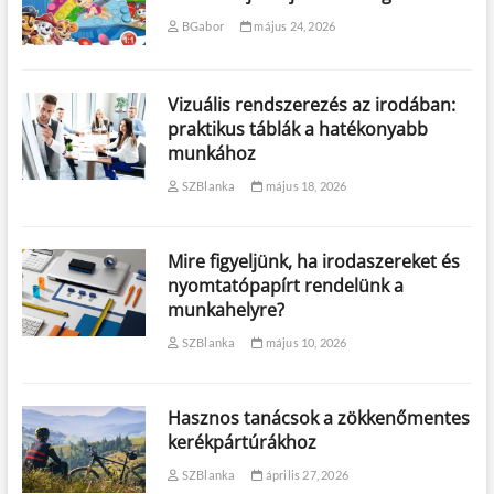
BGabor
május 24, 2026
Vizuális rendszerezés az irodában:
praktikus táblák a hatékonyabb
munkához
SZBlanka
május 18, 2026
Mire figyeljünk, ha irodaszereket és
nyomtatópapírt rendelünk a
munkahelyre?
SZBlanka
május 10, 2026
Hasznos tanácsok a zökkenőmentes
kerékpártúrákhoz
SZBlanka
április 27, 2026