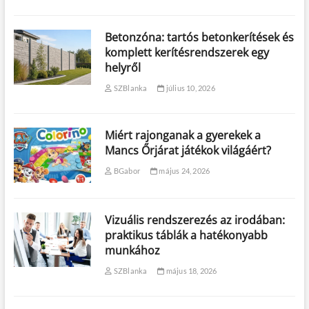
Betonzóna: tartós betonkerítések és
komplett kerítésrendszerek egy
helyről
SZBlanka
július 10, 2026
Miért rajonganak a gyerekek a
Mancs Őrjárat játékok világáért?
BGabor
május 24, 2026
Vizuális rendszerezés az irodában:
praktikus táblák a hatékonyabb
munkához
SZBlanka
május 18, 2026