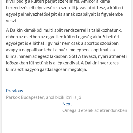
kívül pedig a kültéri párját szerelik fel. Amikor a klíma
berendezés elhelyezésére a szerelő javaslatot tesz, a kültéri
egység elhelyezhetőségét és annak szabályait is figyelembe
veszi.
A Daikin klímákból multi split rendszerrel is találkozhatunk,
ebben az esetben az egyetlen kültéri egység akár 5 beltéri
egységet is elláthat. Így már nem csak a sportos szobában,
avagy a nappaliban lehet a nyári melegben is optimális a
klíma, hanem az egész lakásban. Sőt! A tavaszi, nyári átmeneti
időszakban fűthetünk is a légkondival. A Daikin inverteres
klíma ezt nagyon gazdaságosan megoldja.
B
Previous
P
Parkok Budapesten, ahol biciklizni is jó
r
e
e
Next
N
j
v
Omega 3 ételek az étrendünkben
e
i
x
e
o
t
g
u
p