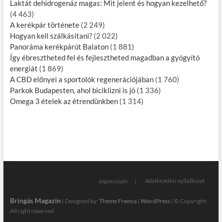
Laktát dehidrogenáz magas: Mit jelent és hogyan kezelhető?
(4 463)
A kerékpár története
(2 249)
Hogyan kell szálkásítani?
(2 022)
Panoráma kerékpárút Balaton
(1 881)
Így ébresztheted fel és fejlesztheted magadban a gyógyító
energiát
(1 869)
A CBD előnyei a sportolók regenerációjában
(1 760)
Parkok Budapesten, ahol biciklizni is jó
(1 336)
Omega 3 ételek az étrendünkben
(1 314)
Adatkezelési nyilatkozat
Impresszum
Bringás Magazin
| Designed by:
Theme Freesia
|
WordPress
| © Copyright
All right reserved