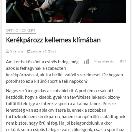
OTTHON ÉS KERT
Kerékpározz kellemes klímában
GKriszti
január 26, 2022
Amikor beköszönt a csípős hideg, még
Megtekintés:
817
azok is felhagynak a szabadtéri
kerékpározással, akik a bicikli valódi szerelmesei. De hogyan
pótolható ez a kitűnő sport a téli napokon?
Nagyszerű megoldás a szobabicikli. A probléma csak ott
kezdődik, hogy a kisebb, gyakran távfűtéses lakások bizony
túlfűtöttek, így az intenzív sportra alkalmatlanok. Persze
lehetőség van az ablaknyitásra is, ennek a szobában
tartózkodó nem kerékpáron, hanem kanapén ülő családtagunk
nem biztos, hogy örülni fog. Ha jól belegondolunk, akkor
nekünk sem a csípős hidegre van szükségünk, csak a sporthoz