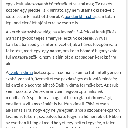
egy kicsit alacsonyabb hőmérsékletre, ami még TV nézés
közben egy pléddel is kibírható, így nem utálnak ki kedvelt
időtöltésünk miatt otthonról. A
buildairklima.hu
számtalan
légkondicionálót ajánl erre az esetre is.
A kerékpározáshoz elég, ha a levegőt 3-4 fokkal lehűtjük és
máris nagyobb teljesítményre leszünk képesek. A nyári
kánikulában pedig szintén élvezhetjük a hűvös levegőn való
tekerést, mert egy-egy napon, amikor a hőmérő higanyszála
túl magasra szökik, nem is ajánlott a szabadban kerékpárra
ülni.
A
Daikin klíma
biztosítja a maximális komfortot. Intelligensen
szabályozható, üzemeltetése gazdaságos és kiváló minőség
jellemzi a piacon található Daikin klíma termékeket. Az áruk
sem riasztó, ár/érték arányban nagyon optimálisnak
mondható. A split klíma magasabb energiahatékonyságú,
emellett a villanyszámlát is kellően kíméli. Tökéletesen
alkalmas arra, hogy egy helyiségben, ahol a szobakerékpáron
kívánunk tekerni, szabályozható legyen a hőmérséklet. Ebben
az esetben itt foglal majd helyet egy beltéri egység, a falon