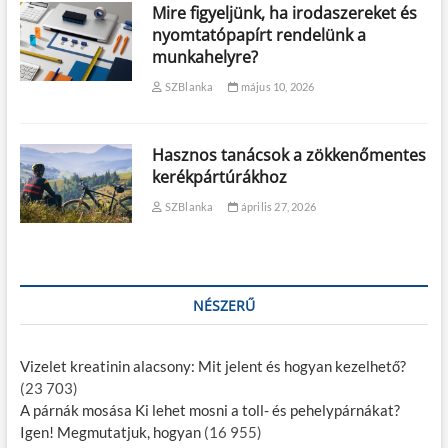
Mire figyeljünk, ha irodaszereket és
nyomtatópapírt rendelünk a
munkahelyre?
SZBlanka
május 10, 2026
Hasznos tanácsok a zökkenőmentes
kerékpártúrákhoz
SZBlanka
április 27, 2026
NÉSZERŰ
Vizelet kreatinin alacsony: Mit jelent és hogyan kezelhető?
(23 703)
A párnák mosása Ki lehet mosni a toll- és pehelypárnákat?
Igen! Megmutatjuk, hogyan
(16 955)