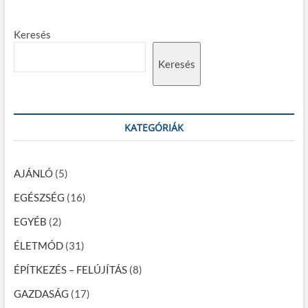
s
o
y
p
s
z
Keresés
o
t
é
s
:
Keresés
t
s
:
n
a
KATEGÓRIÁK
v
i
AJÁNLÓ
(5)
g
EGÉSZSÉG
(16)
á
EGYÉB
(2)
c
ÉLETMÓD
(31)
i
ÉPÍTKEZÉS – FELÚJÍTÁS
(8)
ó
GAZDASÁG
(17)