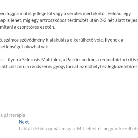
n függ a műtét jellegétől vagy a sérülés mértékétől. Például egy
nap is lehet, míg egy artroszkópos térdműtét után 2-3 hét alatt teljes
ámítani a csonttörés esetén.
ó, számos szövődmény kialakulása elkerülhető vele. Ilyenek a
metlenséget okozhatnak.
 – ilyen a Sclerosis Multiplex, a Parkinson-kór, a reumatoid artritisz
att célszerű a rendszeres gyógytornát az élőhelyhez legközelebb e
 a párterápia
Next
N
Laktát dehidrogenáz magas: Mit jelent és hogyan kezelhet
e
x