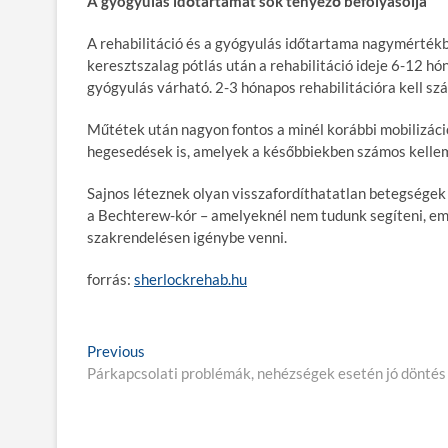
A gyógyulás időtartamát sok tényező befolyásolja
A rehabilitáció és a gyógyulás időtartama nagymértékbe
keresztszalag pótlás után a rehabilitáció ideje 6-12 hó
gyógyulás várható. 2-3 hónapos rehabilitációra kell sz
Műtétek után nagyon fontos a minél korábbi mobilizáci
hegesedések is, amelyek a későbbiekben számos kelle
Sajnos léteznek olyan visszafordíthatatlan betegségek is
a Bechterew-kór – amelyeknél nem tudunk segíteni, emi
szakrendelésen igénybe venni.
forrás:
sherlockrehab.hu
B
Previous
P
Párkapcsolati problémák, nehézségek esetén jó döntés
r
e
e
j
v
i