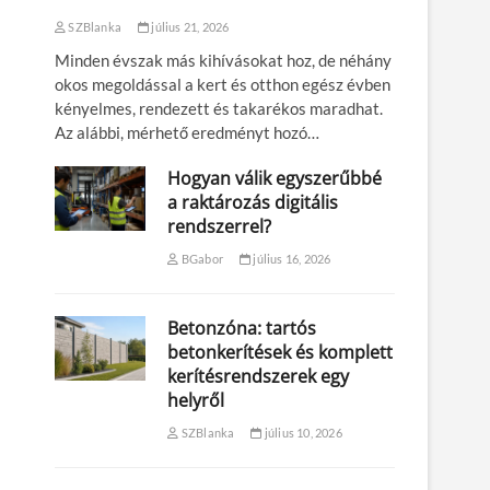
SZBlanka
július 21, 2026
Minden évszak más kihívásokat hoz, de néhány
okos megoldással a kert és otthon egész évben
kényelmes, rendezett és takarékos maradhat.
Az alábbi, mérhető eredményt hozó…
Hogyan válik egyszerűbbé
a raktározás digitális
rendszerrel?
BGabor
július 16, 2026
Betonzóna: tartós
betonkerítések és komplett
kerítésrendszerek egy
helyről
SZBlanka
július 10, 2026