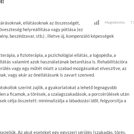
l!
járásoknak, ellátásoknak az összességét,
Megtekintés:
7
óveszteség helyreállítása vagy pótlása (ez
ény, beszédzavar, stb.) , illetve új, kompenzáló képességek
erápia, a fizioterápia, a pszichológiai ellátás, a logopédia, a
látás valamint azok használatának betanítása is. Rehabilitációra
érülés vagy egy műtét miatt a szabad mozgásunkat elveszítve, az
ak, vagy akár az önellátásunk is zavart szenved.
tokollok szerint zajlik, a gyakorlatokat a lehető legnagyobb
ően a ficamok, a törések, a szalagszakadások, a porcsérülések után
k célja összetett: minimalizálja a lábadozási időt, felgyorsítja a
kezeljük. Az akut eseteket egy egyszeri sérülés (szakadás, törés,