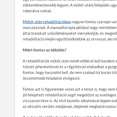
zökkenőmentesebb legyen. A műtét utáni felépülés ugya
roborálva voltak.
Műtét után rehabilitációban
nagyon fontos szerepe van
masszázsnak. A manuálterápia például nagy mértékben 
által kialakult szövődményeket mérsékeljük, és megelő
rehabilitáció elején együttműködünk az orvossal, aki el
Miért fontos az időzítés?
A rehabilitációt műtét után minél előbb el kell kezden
túlzott pihentetéssel és a rögzítéssel elakadhat a gy
Fontos, hogy használni kell, de nem szabad túl korán tú
összetettebb feladatot elvégezni.
Fontos azt is figyelembe venni azt a tényt is, hogy nem
jól felépített rehabilitáció segít megelőzni az esetlege
visszaszerzése is. Az első kezelés alkalmával éppen ezé
az aktuális sérülés módjának, idejének meghatározása i