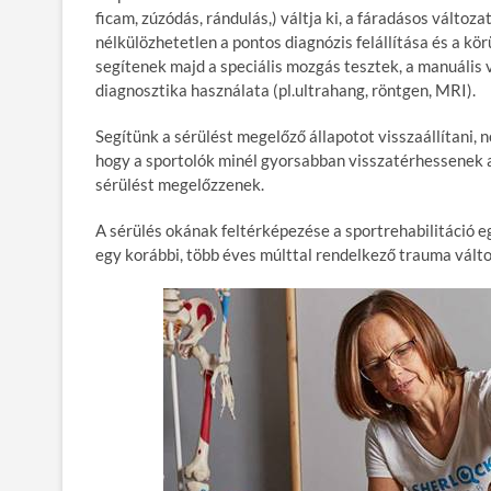
ficam, zúzódás, rándulás,) váltja ki, a fáradásos változ
nélkülözhetetlen a pontos diagnózis felállítása és a kö
segítenek majd a speciális mozgás tesztek, a manuális
diagnosztika használata (pl.ultrahang, röntgen, MRI).
Segítünk a sérülést megelőző állapotot visszaállítani, nö
hogy a sportolók minél gyorsabban visszatérhessenek a
sérülést megelőzzenek.
A sérülés okának feltérképezése a sportrehabilitáció eg
egy korábbi, több éves múlttal rendelkező trauma váltot