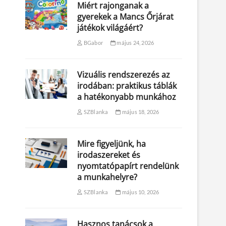
Miért rajonganak a
gyerekek a Mancs Őrjárat
játékok világáért?
BGabor
május 24, 2026
Vizuális rendszerezés az
irodában: praktikus táblák
a hatékonyabb munkához
SZBlanka
május 18, 2026
Mire figyeljünk, ha
irodaszereket és
nyomtatópapírt rendelünk
a munkahelyre?
SZBlanka
május 10, 2026
Hasznos tanácsok a