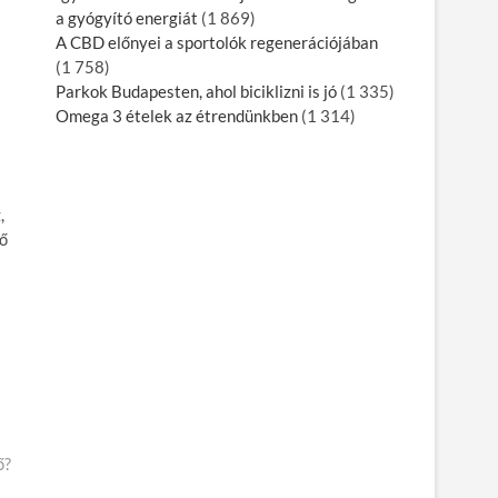
a gyógyító energiát
(1 869)
A CBD előnyei a sportolók regenerációjában
(1 758)
Parkok Budapesten, ahol biciklizni is jó
(1 335)
Omega 3 ételek az étrendünkben
(1 314)
,
ső
ő?