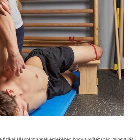
i a fizikai állapotot annak érdekében, hogy a műtét utáni gyógyulás