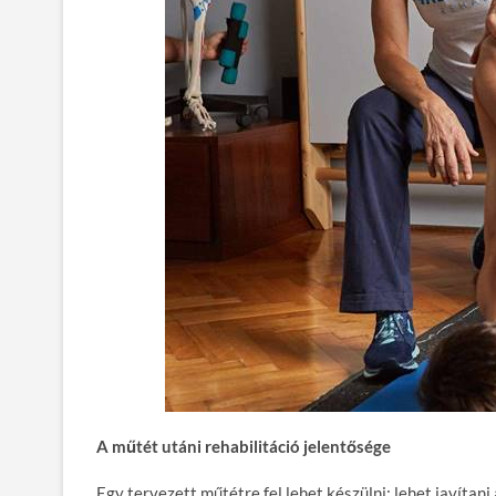
A műtét utáni rehabilitáció jelentősége
Egy tervezett műtétre fel lehet készülni: lehet javítan