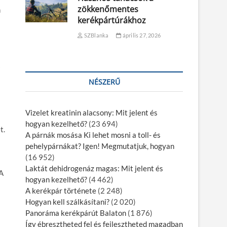
zökkenőmentes
n
kerékpártúrákhoz
SZBlanka
április 27, 2026
NÉSZERŰ
Vizelet kreatinin alacsony: Mit jelent és
hogyan kezelhető?
(23 694)
t.
A párnák mosása Ki lehet mosni a toll- és
pehelypárnákat? Igen! Megmutatjuk, hogyan
(16 952)
Laktát dehidrogenáz magas: Mit jelent és
 A
hogyan kezelhető?
(4 462)
A kerékpár története
(2 248)
Hogyan kell szálkásítani?
(2 020)
Panoráma kerékpárút Balaton
(1 876)
Így ébresztheted fel és fejlesztheted magadban