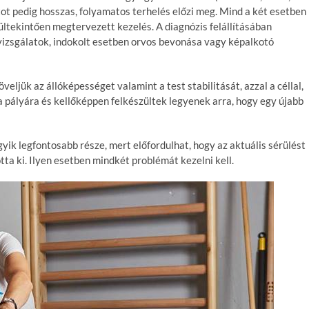
atot pedig hosszas, folyamatos terhelés előzi meg. Mind a két esetben
rültekintően megtervezett kezelés. A diagnózis felállításában
 vizsgálatok, indokolt esetben orvos bevonása vagy képalkotó
veljük az állóképességet valamint a test stabilitását, azzal a céllal,
 pályára és kellőképpen felkészültek legyenek arra, hogy egy újabb
yik legfontosabb része, mert előfordulhat, hogy az aktuális sérülést
ta ki. Ilyen esetben mindkét problémát kezelni kell.