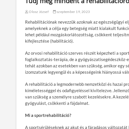
Tudj meg mindent a rehabilitációró
Olosz József
szeptember 19, 2023
Rehabilitációnak nevezzük azoknak az egészségügyi el
amelyeknek a célja egy betegség miatt kialakult funkci
lehet például mozgáskorlátozottság, csökkent teljesítm
kifejlesztése (habilitáció).
Az orvosi rehabilitáció szerves részét képezheti a sportt
foglalkoztatás-terápia, de a gyógyászatisegédeszköz-el
tehát azokban az esetekben van szükség, amikor egy s
izomzatunk legyengül és a képességeink hiányossá váln
A rehabilitáció a legmodernebb nemzetközi és hazai pro
kíméletességgel és odafigyeléssel kivitelezve. Jellemz
van szükség a személyre szabott kezelésekre. A kezelése
gyógyulást, csökkenti a fájdalmat.
Mi a sportrehabilitáció?
A sportsérüléseknek az akut és a fáradásos változatát 