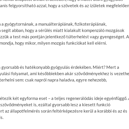
nis felgyorsítható azzal, hogy a szövetek és az ízületek megfelelőe
 a gyógytornának, a manuálterápiának, fizikoterápiának,
segít abban, hogy a sérülés miatt kialakult kompenzáló mozgások
zzük a test más pontján jelentkező túlterhelést vagy gyengeséget. A
mondja, hogy mikor, milyen mozgás funkciókat kell elérni.
i a gyorsabb és hatékonyabb gyógyulás érdekében. Miért? Mert a
ógyulási folyamat, ami későbbiekben akár szövődményekhez is vezethe
lterhelni sem: csak napról napra haladva, egyre nehezebb,
 létezik két egyforma eset – a teljes regenerálódás ideje egyénfüggő.
s szövődményeket is, ezáltal gyorsabb lesz a kiesett funkció
rt az állapotfelmérés során feltérképezésre kerül a korábbi és az és
s.