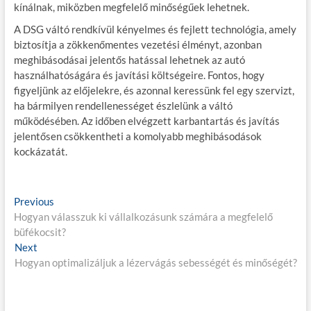
kínálnak, miközben megfelelő minőségűek lehetnek.
A DSG váltó rendkívül kényelmes és fejlett technológia, amely
biztosítja a zökkenőmentes vezetési élményt, azonban
meghibásodásai jelentős hatással lehetnek az autó
használhatóságára és javítási költségeire. Fontos, hogy
figyeljünk az előjelekre, és azonnal keressünk fel egy szervizt,
ha bármilyen rendellenességet észlelünk a váltó
működésében. Az időben elvégzett karbantartás és javítás
jelentősen csökkentheti a komolyabb meghibásodások
kockázatát.
B
Previous
P
Hogyan válasszuk ki vállalkozásunk számára a megfelelő
r
e
büfékocsit?
e
j
Next
N
v
Hogyan optimalizáljuk a lézervágás sebességét és minőségét?
e
i
e
x
o
g
t
u
p
s