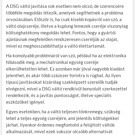
A DSG váltó javítása sok esetben nem olcsó, de szerencsére
többféle megoldás létezik, amelyek segíthetnek a probléma
orvoslásában. Először is, ha csak kisebb kopásról van szó, a
váltó olajcseréje, illetve a kuplung lemezek cseréje viszonylag
költséghatékony megoldás lehet. Fontos, hogy a gyártói
ajánlásnak megfelelően rendszeresen cseréljük az olajat,
mivel ez meghosszabbíthatja a váltó élettartamát.
Ha komolyabb problémáról van szó, például ha az elektronika
hibásodik meg, a mechatronikai egység cseréje
elkerülhetetlen lehet. Ez azonban már jóval nagyobb kiadást
jelenthet, és akár több százezer forintra is rúghat. Az ilyen
típusú javításokat kizárólag szakképzett szerelők tudják
elvégezni, mivel a DSG váltó rendkívül bonyolult szerkezettel
rendelkezik, és a javítás pontosságot, illetve speciális
eszközöket igényel.
Egyes esetekben, ha a váltó teljesen tönkremegy, szükség
lehet a teljes egység cseréjére, ami jelentős költségekkel
járhat. Ilyenkor érdemes megfontolni a felújított váltók
alkalmazását, mivel ezek sokszor olcsóbb alternatívát