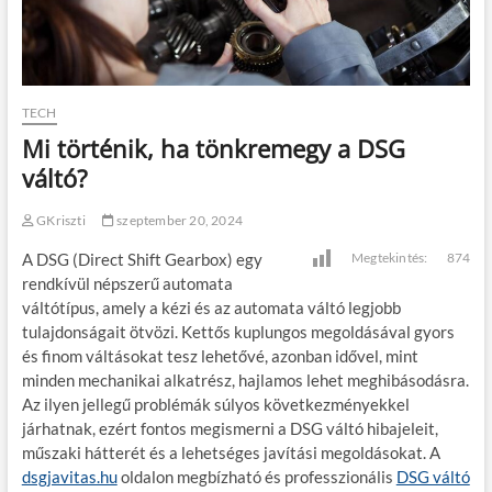
TECH
Mi történik, ha tönkremegy a DSG
váltó?
GKriszti
szeptember 20, 2024
A DSG (Direct Shift Gearbox) egy
Megtekintés:
874
rendkívül népszerű automata
váltótípus, amely a kézi és az automata váltó legjobb
tulajdonságait ötvözi. Kettős kuplungos megoldásával gyors
és finom váltásokat tesz lehetővé, azonban idővel, mint
minden mechanikai alkatrész, hajlamos lehet meghibásodásra.
Az ilyen jellegű problémák súlyos következményekkel
járhatnak, ezért fontos megismerni a DSG váltó hibajeleit,
műszaki hátterét és a lehetséges javítási megoldásokat. A
dsgjavitas.hu
oldalon megbízható és professzionális
DSG váltó