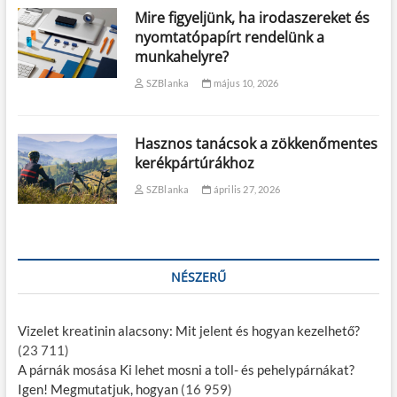
Mire figyeljünk, ha irodaszereket és
nyomtatópapírt rendelünk a
munkahelyre?
SZBlanka
május 10, 2026
Hasznos tanácsok a zökkenőmentes
kerékpártúrákhoz
SZBlanka
április 27, 2026
NÉSZERŰ
Vizelet kreatinin alacsony: Mit jelent és hogyan kezelhető?
(23 711)
A párnák mosása Ki lehet mosni a toll- és pehelypárnákat?
Igen! Megmutatjuk, hogyan
(16 959)