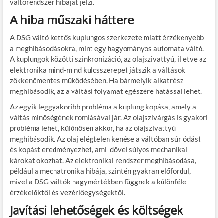
váltórendszer hibáját jelzi.
A hiba műszaki háttere
A DSG váltó kettős kuplungos szerkezete miatt érzékenyebb
a meghibásodásokra, mint egy hagyományos automata váltó.
A kuplungok közötti szinkronizáció, az olajszivattyú, illetve az
elektronika mind-mind kulcsszerepet játszik a váltások
zökkenőmentes működésében. Ha bármelyik alkatrész
meghibásodik, az a váltási folyamat egészére hatással lehet.
Az egyik leggyakoribb probléma a kuplung kopása, amely a
váltás minőségének romlásával jár. Az olajszivárgás is gyakori
probléma lehet, különösen akkor, ha az olajszivattyú
meghibásodik. Az olaj elégtelen kenése a váltóban súrlódást
és kopást eredményezhet, ami idővel súlyos mechanikai
károkat okozhat. Az elektronikai rendszer meghibásodása,
például a mechatronika hibája, szintén gyakran előfordul,
mivel a DSG váltók nagymértékben függnek a különféle
érzékelőktől és vezérlőegységektől.
Javítási lehetőségek és költségek