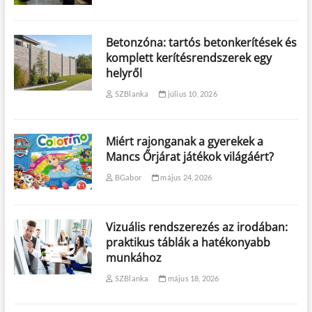
Betonzóna: tartós betonkerítések és
komplett kerítésrendszerek egy
helyről
SZBlanka
július 10, 2026
Miért rajonganak a gyerekek a
Mancs Őrjárat játékok világáért?
BGabor
május 24, 2026
Vizuális rendszerezés az irodában:
praktikus táblák a hatékonyabb
munkához
SZBlanka
május 18, 2026