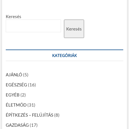
y
o
p
z
s
o
Keresés
é
t
s
:
t
s
Keresés
:
n
a
v
KATEGÓRIÁK
i
g
AJÁNLÓ
(5)
á
EGÉSZSÉG
(16)
c
EGYÉB
(2)
i
ÉLETMÓD
(31)
ó
ÉPÍTKEZÉS – FELÚJÍTÁS
(8)
GAZDASÁG
(17)