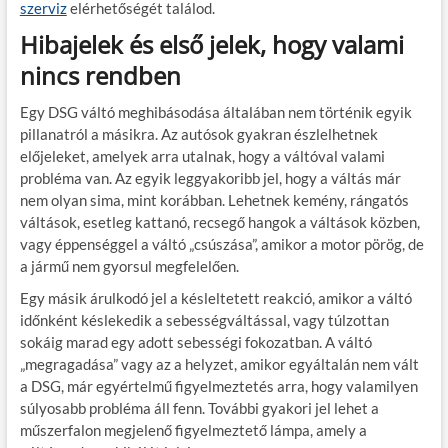
szerviz
elérhetőségét találod.
Hibajelek és első jelek, hogy valami
nincs rendben
Egy DSG váltó meghibásodása általában nem történik egyik
pillanatról a másikra. Az autósok gyakran észlelhetnek
előjeleket, amelyek arra utalnak, hogy a váltóval valami
probléma van. Az egyik leggyakoribb jel, hogy a váltás már
nem olyan sima, mint korábban. Lehetnek kemény, rángatós
váltások, esetleg kattanó, recsegő hangok a váltások közben,
vagy éppenséggel a váltó „csúszása”, amikor a motor pörög, de
a jármű nem gyorsul megfelelően.
Egy másik árulkodó jel a késleltetett reakció, amikor a váltó
időnként késlekedik a sebességváltással, vagy túlzottan
sokáig marad egy adott sebességi fokozatban. A váltó
„megragadása” vagy az a helyzet, amikor egyáltalán nem vált
a DSG, már egyértelmű figyelmeztetés arra, hogy valamilyen
súlyosabb probléma áll fenn. További gyakori jel lehet a
műszerfalon megjelenő figyelmeztető lámpa, amely a