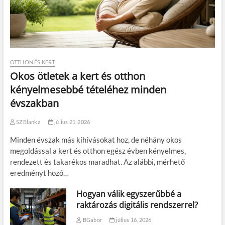
OTTHON ÉS KERT
Okos ötletek a kert és otthon
kényelmesebbé tételéhez minden
évszakban
SZBlanka
július 21, 2026
Minden évszak más kihívásokat hoz, de néhány okos
megoldással a kert és otthon egész évben kényelmes,
rendezett és takarékos maradhat. Az alábbi, mérhető
eredményt hozó…
Hogyan válik egyszerűbbé a
raktározás digitális rendszerrel?
BGabor
július 16, 2026