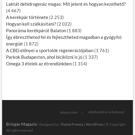
Laktát dehidrogenáz magas: Mit jelent és hogyan kezelhető?
(4 467)
A kerékpár története
(2 253)
Hogyan kell szálkásítani?
(2 022)
Panoráma kerékpárút Balaton
(1 883)
Így ébresztheted fel és fejlesztheted magadban a gyógyító
energiát
(1 872)
A CBD előnyei a sportolók regenerációjában
(1 761)
Parkok Budapesten, ahol biciklizni is jó
(1 337)
Omega 3 ételek az étrendünkben
(1 314)
Adatkezelési nyilatkozat
Impresszum
Bringás Magazin
| Designed by:
Theme Freesia
|
WordPress
| © Copyright
All right reserved